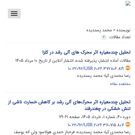
Toggle
vigation
نویسنده =
محمد پسندیده
تعداد مقالات:
4
تحلیل چندمعیاره اثر محرک های آلی رشد در کلزا
مقالات آماده انتشار، پذیرفته شده، انتشار آنلاین از تاریخ
10 مرداد 1405
10.22092/IJSR.2026.372806.819
رضا محمدی کیا؛ محمد پسندیده
مشاهده مقاله
تحلیل چندمعیاره اثر محرک‌های آلی رشد بر کاهش خسارت ناشی از
تنش خشکی در چغندرقند
دوره 40، شماره 1، خرداد 1405، صفحه
61-79
10.22092/IJSR.2026.370715.807
رضا محمدی کیا؛ محمد پسندیده؛ فرحناز حمدی هولاسو؛ ولی اله یوسف