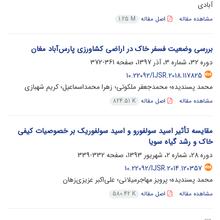
آبادی
مشاهده مقاله
اصل مقاله
1.25 M
بررسی وضعیت فسفر خاک در اراضی کشاورزی پارس‌آباد مغان
دوره 32، شماره 3، آذر 1397، صفحه
361-372
10.22092/IJSR.2018.117825
محمد پسندیده؛ محمد‌جعفر ملکوتی؛ زهرا محمداسماعیل؛ کریم شهبازی
مشاهده مقاله
اصل مقاله
824.51 K
مقایسه تأثیر اسید سولفورو و اسید سولفوریک بر خصوصیات کیفی
خاک و رشد گیاه سویا
دوره 28، شماره 2، شهریور 1393، صفحه
332-339
10.22092/IJSR.2014.120357
محمد پسندیده؛ پرویز مهاجر‌میلانی؛ علی‌اکبر عزیزی‌زهان
مشاهده مقاله
اصل مقاله
580.42 K