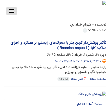
Toggle
vigation
نویسنده =
شهرام خدادادی
تعداد مقالات:
1
تأثیر پوشش‌دار کردن بذر با محرک‌های زیستی بر عملکرد و اجزای
عملکرد کلزا (Brassica napus L.)
دوره 40، شماره 1، خرداد 1405، صفحه
45-60
10.22092/IJSR.2026.370813.790
پارسا سکوتی؛ سلیم فرزانه؛ عبدالقیوم قلی پوری؛ شهرام خدادادی؛ بهمن
خوشرو؛ نگین تلسچیان تبریزی
مشاهده مقاله
اصل مقاله
1.47 M
مقالات آماده انتشار