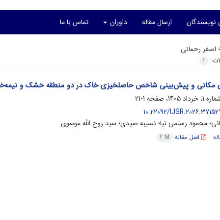
 نویسندگان
ارسال مقاله
داوران
تماس با ما
=
اصغر رحمانی
لات:
1
 مکانی و پیش‌بینی شاخص حاصلخیزی خاک در دو منطقه خشک و نیمه‌خش
1-21
10.22092/IJSR.2026.37152
نی؛ محمود رستمی نیا؛ نسیبه صیدی؛ سید روح الله موسوی
له
اصل مقاله
2 M