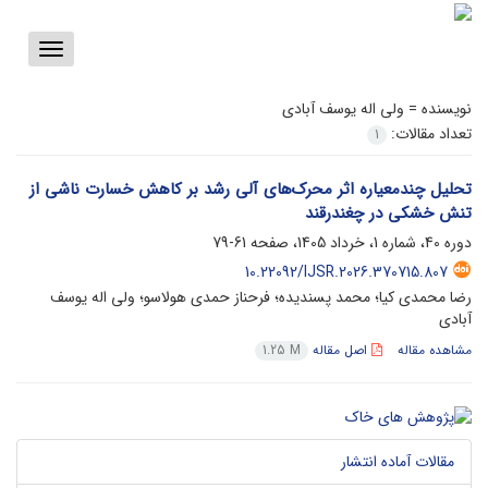
Toggle
vigation
نویسنده =
ولی اله یوسف آبادی
تعداد مقالات:
1
تحلیل چندمعیاره اثر محرک‌های آلی رشد بر کاهش خسارت ناشی از
تنش خشکی در چغندرقند
دوره 40، شماره 1، خرداد 1405، صفحه
61-79
10.22092/IJSR.2026.370715.807
رضا محمدی کیا؛ محمد پسندیده؛ فرحناز حمدی هولاسو؛ ولی اله یوسف
آبادی
مشاهده مقاله
اصل مقاله
1.25 M
مقالات آماده انتشار