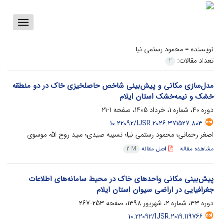
Toggle
vigation
نویسنده =
محمود رستمی نیا
تعداد مقالات:
2
مدل‌سازی مکانی و پیش‌بینی شاخص حاصلخیزی خاک در دو منطقه
خشک و نیمه‌خشک استان ایلام
دوره 40، شماره 1، خرداد 1405، صفحه
1-21
10.22092/IJSR.2026.371527.803
اصغر رحمانی؛ محمود رستمی نیا؛ نسیبه صیدی؛ سید روح الله موسوی
مشاهده مقاله
اصل مقاله
2 M
پیش‌بینی مکانی واحدهای خاک در محیط سامانه‌های اطلاعات
جغرافیایی در اراضی سیوان استان ایلام
دوره 33، شماره 2، شهریور 1398، صفحه
253-267
10.22092/IJSR.2019.119766