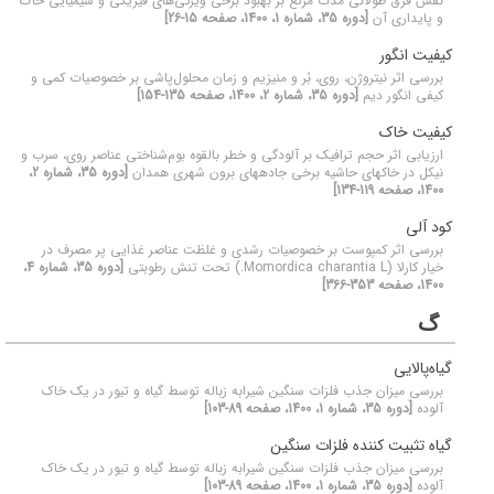
نقش قرق طولانی مدت مرتع بر بهبود برخی ویژگی‌های فیزیکی و شیمیایی خاک
و پایداری آن
[دوره 35، شماره 1، 1400، صفحه 15-26]
کیفیت انگور
بررسی اثر نیتروژن، روی، بُر و منیزیم و زمان‌ محلول‌پاشی بر خصوصیات کمی و
کیفی انگور دیم
[دوره 35، شماره 2، 1400، صفحه 135-154]
کیفیت خاک
ارزیابی اثر حجم ترافیک بر آلودگی و خطر بالقوه بوم‌شناختی عناصر روی، سرب و
نیکل در خاک‏های حاشیه برخی جاده‏های برون شهری همدان
[دوره 35، شماره 2،
1400، صفحه 119-134]
کود آلی
بررسی اثر کمپوست بر خصوصیات رشدی و غلظت عناصر غذایی پر مصرف در
خیار کارلا (Momordica charantia L.) تحت تنش رطوبتی
[دوره 35، شماره 4،
1400، صفحه 353-366]
گ
گیاه‌پالایی
بررسی میزان جذب فلزات سنگین شیرابه زباله توسط گیاه و تیور در یک خاک
آلوده
[دوره 35، شماره 1، 1400، صفحه 89-103]
گیاه تثبیت کننده فلزات سنگین
بررسی میزان جذب فلزات سنگین شیرابه زباله توسط گیاه و تیور در یک خاک
آلوده
[دوره 35، شماره 1، 1400، صفحه 89-103]