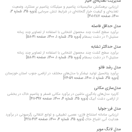
مدیریت تغذیه‌ای خیار
ارزیابی برهمکنش سالیسیلات پتاسیم و سیلیکات پتاسیم بر عملکرد، وضعیت
تغذیه‌ای و کیفیت خیار گلخانه‌ای در شرایط تنش سرمایی
[دوره 35، شماره 3،
1400، صفحه 287-301]
مدل حداقل فاصله
برآورد سطح کشت چند محصول انتخابی با استفاده از تصاویر چند زمانه
سنتینل-2 در دشت بسطام
[دوره 35، شماره 1، 1400، صفحه 41-58]
مدل حداکثر تشابه
برآورد سطح کشت چند محصول انتخابی با استفاده از تصاویر چند زمانه
سنتینل-2 در دشت بسطام
[دوره 35، شماره 1، 1400، صفحه 41-58]
مدل رشد فائو
برآورد پتانسیل تولید نیشکر با مدل‌های مختلف در اراضی جنوب استان خوزستان
[دوره 35، شماره 1، 1400، صفحه 59-74]
مدل‌سازی مکانی
کاربرد مدل‌های یادگیری ماشین در برآورد مکانی فسفر و پتاسیم خاک در بخشی
از اراضی دشت آبیک
[دوره 35، شماره 4، 1400، صفحه 397-411]
مدل فرر-جولیا
ارزیابی سامانه استنتاج فازی- عصبی تطبیقی و توابع انتقالی رگرسیونی در برآورد
هدایت آبی اشباع خاک
[دوره 35، شماره 4، 1400، صفحه 413-428]
مدل لانگ مویر