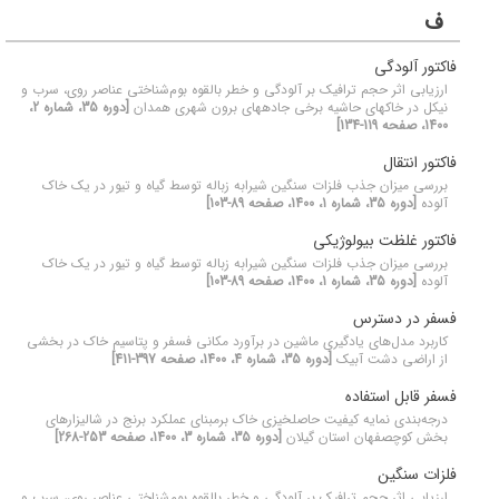
ف
فاکتور آلودگی
ارزیابی اثر حجم ترافیک بر آلودگی و خطر بالقوه بوم‌شناختی عناصر روی، سرب و
نیکل در خاک‏های حاشیه برخی جاده‏های برون شهری همدان
[دوره 35، شماره 2،
1400، صفحه 119-134]
فاکتور انتقال
بررسی میزان جذب فلزات سنگین شیرابه زباله توسط گیاه و تیور در یک خاک
آلوده
[دوره 35، شماره 1، 1400، صفحه 89-103]
فاکتور غلظت بیولوژیکی
بررسی میزان جذب فلزات سنگین شیرابه زباله توسط گیاه و تیور در یک خاک
آلوده
[دوره 35، شماره 1، 1400، صفحه 89-103]
فسفر در دسترس
کاربرد مدل‌های یادگیری ماشین در برآورد مکانی فسفر و پتاسیم خاک در بخشی
از اراضی دشت آبیک
[دوره 35، شماره 4، 1400، صفحه 397-411]
فسفر قابل استفاده
درجه‌بندی نمایه کیفیت حاصلخیزی خاک برمبنای عملکرد برنج در شالیزارهای
بخش کوچصفهان استان گیلان
[دوره 35، شماره 3، 1400، صفحه 253-268]
فلزات سنگین
ارزیابی اثر حجم ترافیک بر آلودگی و خطر بالقوه بوم‌شناختی عناصر روی، سرب و