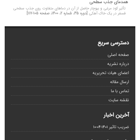
همدمای جذب سطحی
تأثیر کود مرغی و بیوچار حاصل از آن در دماهای متفاوت روی جذب سطحی
فسفر در یک خاک آهکی
[دوره 35، شماره 2، 1400، صفحه 105-117]
دسترسی سریع
صفحه اصلی
درباره نشریه
اعضای هیات تحریریه
ارسال مقاله
تماس با ما
نقشه سایت
آخرین اخبار
ضریب تاثیر
1401-04-10