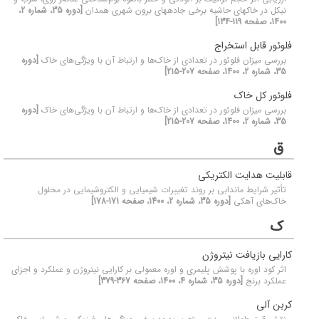
نیکل در خاک‏های حاشیه برخی جاده‏های برون شهری همدان
[دوره 35، شماره 2،
1400، صفحه 119-134]
فلوئور قابل استخراج
بررسی میزان فلوئور در تعدادی از خاک‌ها و ارتباط آن با ویژگی‌های خاک
[دوره
35، شماره 2، 1400، صفحه 207-215]
فلوئور کل خاک
بررسی میزان فلوئور در تعدادی از خاک‌ها و ارتباط آن با ویژگی‌های خاک
[دوره
35، شماره 2، 1400، صفحه 207-215]
ق
قابلیت هدایت الکتریکی
تأثیر شرایط ماندابی بر روند تغییرات شیمیایی و الکتروشیمایی در محلول
خاک‌های آهکی
[دوره 35، شماره 2، 1400، صفحه 171-178]
ک
کارایی بازیافت نیتروژن
اثر کود اوره با پوشش‌ پلیمری و اوره معمولی بر کارایی نیتروژن و عملکرد و اجزای
عملکرد برنج
[دوره 35، شماره 4، 1400، صفحه 367-379]
کربن آلی