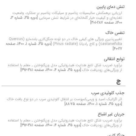
تنش دمای پایین
ارزیابی برهمکنش سالیسیلات پتاسیم و سیلیکات پتاسیم بر عملکرد، وضعیت
تغذیه‌ای و کیفیت خیار گلخانه‌ای در شرایط تنش سرمایی
[دوره 35، شماره 3،
1400، صفحه 287-301]
تنفس خاک
تغییرپذیری ویژگی های کیفی خاک در دو توده جنگل‌کاری بلند‌مازو (Quercus
castaneifolia) و کاج رادیاتا (Pinus radiate)
[دوره 35، شماره 1، 1400، صفحه
27-40]
توابع انتقالی
برآورد ضریب شکل تابع هدایت هیدرولیکی مدل ون‌گنوختن ـ معلم با استفاده
از ویژگی‌های زودیافت خاک
[دوره 35، شماره 4، 1400، صفحه 381-396]
ج
جذب کلوئیدی سرب
اثر اگزالیک اسید و ورمی‌کمپوست بر انتقال کلوئیدی سرب در دو نوع بافت خاک
[دوره 35، شماره 1، 1400، صفحه 75-88]
جریان غیر اشباع
برآورد ضریب شکل تابع هدایت هیدرولیکی مدل ون‌گنوختن ـ معلم با استفاده
از ویژگی‌های زودیافت خاک
[دوره 35، شماره 4، 1400، صفحه 381-396]
جنگل‌کاری