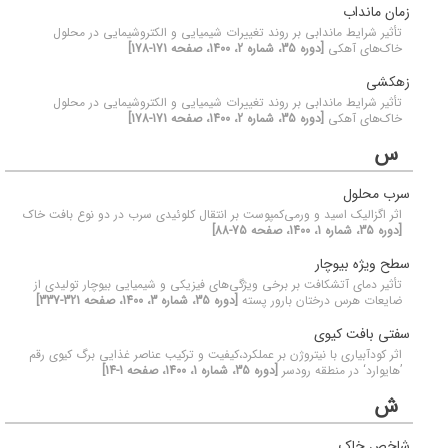
زمان مانداب
تأثیر شرایط ماندابی بر روند تغییرات شیمیایی و الکتروشیمایی در محلول
خاک‌های آهکی
[دوره 35، شماره 2، 1400، صفحه 171-178]
زهکشی
تأثیر شرایط ماندابی بر روند تغییرات شیمیایی و الکتروشیمایی در محلول
خاک‌های آهکی
[دوره 35، شماره 2، 1400، صفحه 171-178]
س
سرب محلول
اثر اگزالیک اسید و ورمی‌کمپوست بر انتقال کلوئیدی سرب در دو نوع بافت خاک
[دوره 35، شماره 1، 1400، صفحه 75-88]
سطح ویژه بیوچار
تأثیر دمای آتشکافت بر برخی ویژگی‌های فیزیکی و شیمیایی بیوچار تولیدی از
ضایعات هرس درختان بارور پسته
[دوره 35، شماره 3، 1400، صفحه 321-337]
سفتی بافت کیوی
اثر کود‌آبیاری با نیتروژن بر عملکرد،کیفیت و ترکیب عناصر غذایی برگ کیوی رقم
’هایوارد‘ در منطقه رودسر
[دوره 35، شماره 1، 1400، صفحه 1-14]
ش
شاخص خاک