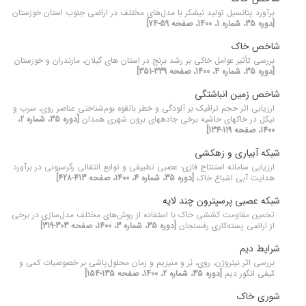
برآورد پتانسیل تولید نیشکر با مدل‌های مختلف در اراضی جنوب استان خوزستان
[دوره 35، شماره 1، 1400، صفحه 59-74]
شاخص خاک
بررسی تأثیر عوامل خاکی بر رشد برنج در استان های گیلان، مازندران و خوزستان
[دوره 35، شماره 4، 1400، صفحه 339-351]
شاخص زمین انباشتگی
ارزیابی اثر حجم ترافیک بر آلودگی و خطر بالقوه بوم‌شناختی عناصر روی، سرب و
نیکل در خاک‏های حاشیه برخی جاده‏های برون شهری همدان
[دوره 35، شماره 2،
1400، صفحه 119-134]
شبکه آبیاری و زهکشی
ارزیابی سامانه استنتاج فازی- عصبی تطبیقی و توابع انتقالی رگرسیونی در برآورد
هدایت آبی اشباع خاک
[دوره 35، شماره 4، 1400، صفحه 413-428]
شبکه عصبی پرسپترون چند لایه
تخمین مقاومت کششی خاک با استفاده از روش‌های مختلف مدل‌سازی در برخی
از اراضی پسته‌کاری رفسنجان
[دوره 35، شماره 3، 1400، صفحه 303-319]
شرایط دیم
بررسی اثر نیتروژن، روی، بُر و منیزیم و زمان‌ محلول‌پاشی بر خصوصیات کمی و
کیفی انگور دیم
[دوره 35، شماره 2، 1400، صفحه 135-154]
شوری خاک