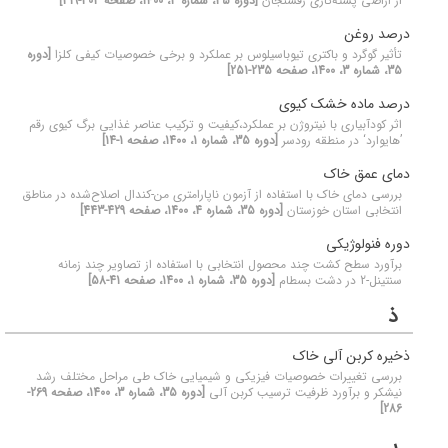
از اراضی پسته‌کاری رفسنجان
[دوره 35، شماره 3، 1400، صفحه 303-319]
درصد روغن
تأثیر گوگرد و باکتری تیوباسیلوس بر عملکرد و برخی خصوصیات کیفی کلزا
[دوره
35، شماره 3، 1400، صفحه 235-251]
درصد ماده خشک کیوی
اثر کود‌آبیاری با نیتروژن بر عملکرد،کیفیت و ترکیب عناصر غذایی برگ کیوی رقم
’هایوارد‘ در منطقه رودسر
[دوره 35، شماره 1، 1400، صفحه 1-14]
دمای عمق خاک
بررسی دمای خاک با استفاده از آزمون ناپارامتری من-کندال اصلاح‌شده در مناطق
انتخابی استان خوزستان
[دوره 35، شماره 4، 1400، صفحه 429-443]
دوره فنولوژیکی
برآورد سطح کشت چند محصول انتخابی با استفاده از تصاویر چند زمانه
سنتینل-2 در دشت بسطام
[دوره 35، شماره 1، 1400، صفحه 41-58]
ذ
ذخیره کربن آلی خاک
بررسی تغییرات خصوصیات فیزیکی و شیمیایی خاک طی مراحل مختلف رشد
نیشکر و برآورد ظرفیت ترسیب کربن آلی
[دوره 35، شماره 3، 1400، صفحه 269-
286]
ر