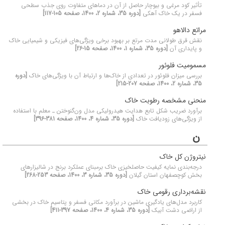
تأثیر کود مرغی و بیوچار حاصل از آن در دماهای متفاوت روی جذب سطحی
فسفر در یک خاک آهکی
[دوره 35، شماره 2، 1400، صفحه 105-117]
مراتع دالاهو
نقش قرق طولانی مدت مرتع بر بهبود برخی ویژگی‌های فیزیکی و شیمیایی خاک
و پایداری آن
[دوره 35، شماره 1، 1400، صفحه 15-26]
مسمومیت فلوئور
بررسی میزان فلوئور در تعدادی از خاک‌ها و ارتباط آن با ویژگی‌های خاک
[دوره
35، شماره 2، 1400، صفحه 207-215]
منحنی مشخصه رطوبت خاک
برآورد ضریب شکل تابع هدایت هیدرولیکی مدل ون‌گنوختن ـ معلم با استفاده
از ویژگی‌های زودیافت خاک
[دوره 35، شماره 4، 1400، صفحه 381-396]
ن
نیتروژن کل خاک
درجه‌بندی نمایه کیفیت حاصلخیزی خاک برمبنای عملکرد برنج در شالیزارهای
بخش کوچصفهان استان گیلان
[دوره 35، شماره 3، 1400، صفحه 253-268]
نقشه‌برداری رقومی خاک
کاربرد مدل‌های یادگیری ماشین در برآورد مکانی فسفر و پتاسیم خاک در بخشی
از اراضی دشت آبیک
[دوره 35، شماره 4، 1400، صفحه 397-411]