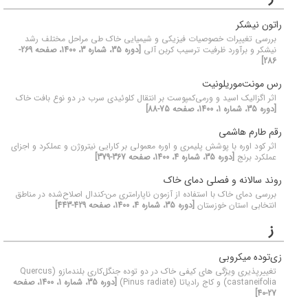
راتون نیشکر
بررسی تغییرات خصوصیات فیزیکی و شیمیایی خاک طی مراحل مختلف رشد
نیشکر و برآورد ظرفیت ترسیب کربن آلی
[دوره 35، شماره 3، 1400، صفحه 269-
286]
رس مونت‌موریلونیت
اثر اگزالیک اسید و ورمی‌کمپوست بر انتقال کلوئیدی سرب در دو نوع بافت خاک
[دوره 35، شماره 1، 1400، صفحه 75-88]
رقم طارم هاشمی
اثر کود اوره با پوشش‌ پلیمری و اوره معمولی بر کارایی نیتروژن و عملکرد و اجزای
عملکرد برنج
[دوره 35، شماره 4، 1400، صفحه 367-379]
روند سالانه و فصلی دمای خاک
بررسی دمای خاک با استفاده از آزمون ناپارامتری من-کندال اصلاح‌شده در مناطق
انتخابی استان خوزستان
[دوره 35، شماره 4، 1400، صفحه 429-443]
ز
زی‌توده میکروبی
تغییرپذیری ویژگی های کیفی خاک در دو توده جنگل‌کاری بلند‌مازو (Quercus
castaneifolia) و کاج رادیاتا (Pinus radiate)
[دوره 35، شماره 1، 1400، صفحه
27-40]