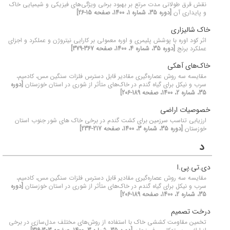
نقش قرق طولانی مدت مرتع بر بهبود برخی ویژگی‌های فیزیکی و شیمیایی خاک
و پایداری آن
[دوره 35، شماره 1، 1400، صفحه 15-26]
خاک شالیزاری
اثر کود اوره با پوشش‌ پلیمری و اوره معمولی بر کارایی نیتروژن و عملکرد و اجزای
عملکرد برنج
[دوره 35، شماره 4، 1400، صفحه 367-379]
خاک‌های آهکی
مقایسه سه روش عصاره‌گیری مقادیر قابل دسترس فلزات سنگین مس، کادمیم،
سرب و نیکل برای گیاه گندم در خاک‌های متأثر از شوری در استان خوزستان
[دوره
35، شماره 2، 1400، صفحه 189-206]
خصوصیات اراضی
ارزیابی تناسب سرزمین برای کشت گندم در برخی خاک های شور جنوب استان
خوزستان
[دوره 35، شماره 3، 1400، صفحه 217-234]
د
دی.تی.پی.ا
مقایسه سه روش عصاره‌گیری مقادیر قابل دسترس فلزات سنگین مس، کادمیم،
سرب و نیکل برای گیاه گندم در خاک‌های متأثر از شوری در استان خوزستان
[دوره
35، شماره 2، 1400، صفحه 189-206]
درخت تصمیم
تخمین مقاومت کششی خاک با استفاده از روش‌های مختلف مدل‌سازی در برخی