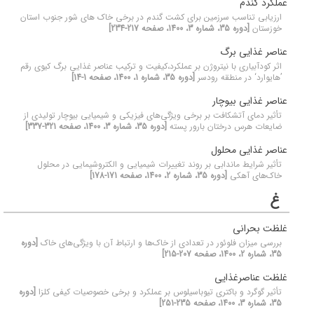
عملکرد گندم
ارزیابی تناسب سرزمین برای کشت گندم در برخی خاک های شور جنوب استان
خوزستان
[دوره 35، شماره 3، 1400، صفحه 217-234]
عناصر غذایی برگ
اثر کود‌آبیاری با نیتروژن بر عملکرد،کیفیت و ترکیب عناصر غذایی برگ کیوی رقم
’هایوارد‘ در منطقه رودسر
[دوره 35، شماره 1، 1400، صفحه 1-14]
عناصر غذایی بیوچار
تأثیر دمای آتشکافت بر برخی ویژگی‌های فیزیکی و شیمیایی بیوچار تولیدی از
ضایعات هرس درختان بارور پسته
[دوره 35، شماره 3، 1400، صفحه 321-337]
عناصر غذایی محلول
تأثیر شرایط ماندابی بر روند تغییرات شیمیایی و الکتروشیمایی در محلول
خاک‌های آهکی
[دوره 35، شماره 2، 1400، صفحه 171-178]
غ
غلظت بحرانی
بررسی میزان فلوئور در تعدادی از خاک‌ها و ارتباط آن با ویژگی‌های خاک
[دوره
35، شماره 2، 1400، صفحه 207-215]
غلظت عناصرغذایی
تأثیر گوگرد و باکتری تیوباسیلوس بر عملکرد و برخی خصوصیات کیفی کلزا
[دوره
35، شماره 3، 1400، صفحه 235-251]