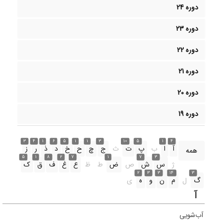
دوره 24
دوره 23
دوره 22
دوره 21
دوره 20
دوره 19
3
4
1
6
5
1
1
3
10
5
1
4
آ
ا
ب
پ
ت
ث
ج
چ
ح
خ
د
ذ
ر
ز
همه
5
1
8
2
7
1
7
3
ژ
س
ش
ص
ض
ط
ظ
ع
غ
ف
ق
ک
2
3
3
14
3
گ
ل
م
ن
و
ه
ی
آ
آب‌شویی