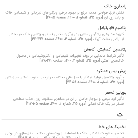
پایداری خاک
نقش قرق طولانی مدت مرتع بر بهبود برخی ویژگی‌های فیزیکی و شیمیایی خاک
و پایداری آن
[دوره 35، شماره 1، 1400، صفحه 15-26]
پتاسیم قابل‌تبادل
کاربرد مدل‌های یادگیری ماشین در برآورد مکانی فسفر و پتاسیم خاک در بخشی
از اراضی دشت آبیک
[دوره 35، شماره 4، 1400، صفحه 397-411]
پتانسیل اکسایش–کاهش
تأثیر شرایط ماندابی بر روند تغییرات شیمیایی و الکتروشیمایی در محلول
خاک‌های آهکی
[دوره 35، شماره 2، 1400، صفحه 171-178]
پیش بینی عملکرد
برآورد پتانسیل تولید نیشکر با مدل‌های مختلف در اراضی جنوب استان خوزستان
[دوره 35، شماره 1، 1400، صفحه 59-74]
پویایی فسفر
تأثیر کود مرغی و بیوچار حاصل از آن در دماهای متفاوت روی جذب سطحی
فسفر در یک خاک آهکی
[دوره 35، شماره 2، 1400، صفحه 105-117]
ت
تخمینگرهای خطا
تخمین مقاومت کششی خاک با استفاده از روش‌های مختلف مدل‌سازی در برخی