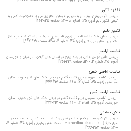
از اراضی پسته‌کاری رفسنجان
[دوره 35، شماره 3، 1400، صفحه 303-319]
تغذیه انگور
بررسی اثر نیتروژن، روی، بُر و منیزیم و زمان‌ محلول‌پاشی بر خصوصیات کمی و
کیفی انگور دیم
[دوره 35، شماره 2، 1400، صفحه 135-154]
تغییر اقلیم
بررسی دمای خاک با استفاده از آزمون ناپارامتری من-کندال اصلاح‌شده در مناطق
انتخابی استان خوزستان
[دوره 35، شماره 4، 1400، صفحه 429-443]
تناسب اراضی
بررسی تأثیر عوامل خاکی بر رشد برنج در استان های گیلان، مازندران و خوزستان
[دوره 35، شماره 4، 1400، صفحه 339-351]
تناسب اراضی کیفی
ارزیابی تناسب سرزمین برای کشت گندم در برخی خاک های شور جنوب استان
خوزستان
[دوره 35، شماره 3، 1400، صفحه 217-234]
تناسب اراضی کمی
ارزیابی تناسب سرزمین برای کشت گندم در برخی خاک های شور جنوب استان
خوزستان
[دوره 35، شماره 3، 1400، صفحه 217-234]
تنش خشکی
بررسی اثر کمپوست بر خصوصیات رشدی و غلظت عناصر غذایی پر مصرف در
خیار کارلا (Momordica charantia L.) تحت تنش رطوبتی
[دوره 35، شماره 4،
1400، صفحه 353-366]