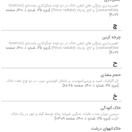
تغییرپذیری ویژگی های کیفی خاک در دو توده جنگل‌کاری بلند‌مازو (Quercus
castaneifolia) و کاج رادیاتا (Pinus radiate)
[دوره 35، شماره 1، 1400، صفحه
27-40]
چ
چرخه کربن
تغییرپذیری ویژگی های کیفی خاک در دو توده جنگل‌کاری بلند‌مازو (Quercus
castaneifolia) و کاج رادیاتا (Pinus radiate)
[دوره 35، شماره 1، 1400، صفحه
27-40]
ح
حجم منفذی
اثر اگزالیک اسید و ورمی‌کمپوست بر انتقال کلوئیدی سرب در دو نوع بافت خاک
[دوره 35، شماره 1، 1400، صفحه 75-88]
خ
خاک آلودگی
بررسی میزان جذب فلزات سنگین شیرابه زباله توسط گیاه و تیور در یک خاک
آلوده
[دوره 35، شماره 1، 1400، صفحه 89-103]
خاکدانه‏های درشت