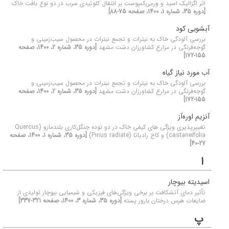
اثر اگزالیک اسید و ورمی‌کمپوست بر انتقال کلوئیدی سرب در دو نوع بافت خاک
[دوره 35، شماره 1، 1400، صفحه 75-88]
آبشویی کود
بررسی آلودگی خاک به نیترات و تجمع نیترات در محصول سیب‌زمینی و
گوجه‌فرنگی در مزارع کشاورزان دشت مشهد
[دوره 35، شماره 2، 1400، صفحه
155-172]
آب مورد نیاز گیاه
بررسی آلودگی خاک به نیترات و تجمع نیترات در محصول سیب‌زمینی و
گوجه‌فرنگی در مزارع کشاورزان دشت مشهد
[دوره 35، شماره 2، 1400، صفحه
155-172]
آنزیم اوره‌آز
تغییرپذیری ویژگی های کیفی خاک در دو توده جنگل‌کاری بلند‌مازو (Quercus
castaneifolia) و کاج رادیاتا (Pinus radiate)
[دوره 35، شماره 1، 1400، صفحه
27-40]
ا
اسیدیته بیوچار
تأثیر دمای آتشکافت بر برخی ویژگی‌های فیزیکی و شیمیایی بیوچار تولیدی از
ضایعات هرس درختان بارور پسته
[دوره 35، شماره 3، 1400، صفحه 321-337]
پ