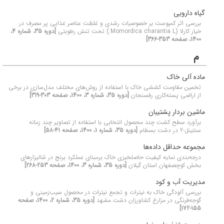
گیاه دارویی
بررسی اثر کمپوست بر خصوصیات رشدی و غلظت عناصر غذایی پر مصرف در
خیار کارلا (Momordica charantia L.) تحت تنش رطوبتی
[دوره 35، شماره 4،
1400، صفحه 353-366]
م
ماده آلی خاک
تخمین مقاومت کششی خاک با استفاده از روش‌های مختلف مدل‌سازی در برخی
از اراضی پسته‌کاری رفسنجان
[دوره 35، شماره 3، 1400، صفحه 303-319]
ماشین بردار پشتیبان
برآورد سطح کشت چند محصول انتخابی با استفاده از تصاویر چند زمانه
سنتینل-2 در دشت بسطام
[دوره 35، شماره 1، 1400، صفحه 41-58]
مجموعه حداقل داده‌ها
درجه‌بندی نمایه کیفیت حاصلخیزی خاک برمبنای عملکرد برنج در شالیزارهای
بخش کوچصفهان استان گیلان
[دوره 35، شماره 3، 1400، صفحه 253-268]
مدیریت آب و کود
بررسی آلودگی خاک به نیترات و تجمع نیترات در محصول سیب‌زمینی و
گوجه‌فرنگی در مزارع کشاورزان دشت مشهد
[دوره 35، شماره 2، 1400، صفحه
155-172]