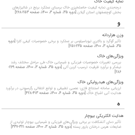
نمایه کیفیت خاک
درجه‌بندی نمایه کیفیت حاصلخیزی خاک برمبنای عملکرد برنج در شالیزارهای
بخش کوچصفهان استان گیلان
[دوره 35، شماره 3، 1400، صفحه 253-268]
و
وزن هزاردانه
تأثیر گوگرد و باکتری تیوباسیلوس بر عملکرد و برخی خصوصیات کیفی کلزا
[دوره
35، شماره 3، 1400، صفحه 235-251]
ویژگی‌های خاک
بررسی تغییرات خصوصیات فیزیکی و شیمیایی خاک طی مراحل مختلف رشد
نیشکر و برآورد ظرفیت ترسیب کربن آلی
[دوره 35، شماره 3، 1400، صفحه 269-
286]
ویژگی‌های هیدرولیکی خاک
ارزیابی سامانه استنتاج فازی- عصبی تطبیقی و توابع انتقالی رگرسیونی در برآورد
هدایت آبی اشباع خاک
[دوره 35، شماره 4، 1400، صفحه 413-428]
ه
هدایت الکتریکی بیوچار
تأثیر دمای آتشکافت بر برخی ویژگی‌های فیزیکی و شیمیایی بیوچار تولیدی از
ضایعات هرس درختان بارور پسته
[دوره 35، شماره 3، 1400، صفحه 321-337]