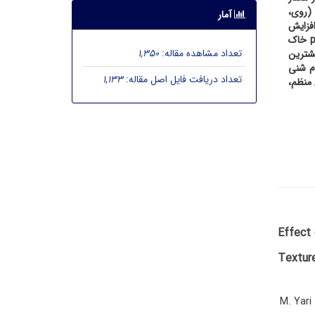
 (روی،
آمار
فزایش
خاک
تعداد مشاهده مقاله:
1,350
یشترین
وم شنی
تعداد دریافت فایل اصل مقاله:
1,133
 منظم،
Effect 
Textur
M. Yari