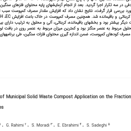
 در سه تکرار اجرا گردید. بعد از انجام آزمایش­های پایه محتوای فلزهای سنگین
ورد بررسی قرار گرفت، نتایج نشان داد که افزایش مقدار مصرف کمپوست سبب ا
 کربناتی و باقیمانده شد. همچنین مصرف کمپوست در خاک باعث افزایش
EC
،
pH
گر بیشتر بود و بخش­های باقیمانده، کربناتی، آلی و محلول به ترتیب دارای ب
حلول مربوط به عنصر منگنز بود و کمترین میزان مربوط به عنصر روی در بافت ل
 مصرف کودهای کمپوست، ضمن اندازه گیری محتوای فلزات سنگین، طی برنامه­های
of Municipal Solid Waste Compost Application on the Fraction
es
1
2
3
4
5
G. Rahimi
S. Moradi
E. Ebrahimi
S. Sadeghi