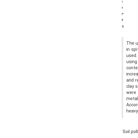
1
2
3
4
5
The u
in sp
used.
using
conte
incre
and r
clay 
were 
metal
Accor
heavy
Soil pol