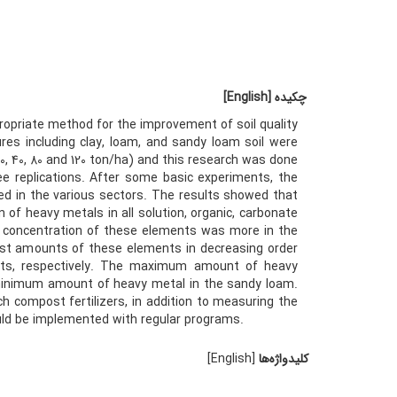
چکیده
[English]
opriate method for the improvement of soil quality
ures including clay, loam, and sandy loam soil were
0, 40, 80 and 120 ton/ha) and this research was done
ee replications. After some basic experiments, the
ed in the various sectors. The results showed that
of heavy metals in all solution, organic, carbonate
he concentration of these elements was more in the
hest amounts of these elements in decreasing order
arts, respectively. The maximum amount of heavy
 minimum amount of heavy metal in the sandy loam.
ch compost fertilizers, in addition to measuring the
uld be implemented with regular programs.
کلیدواژه‌ها
[English]