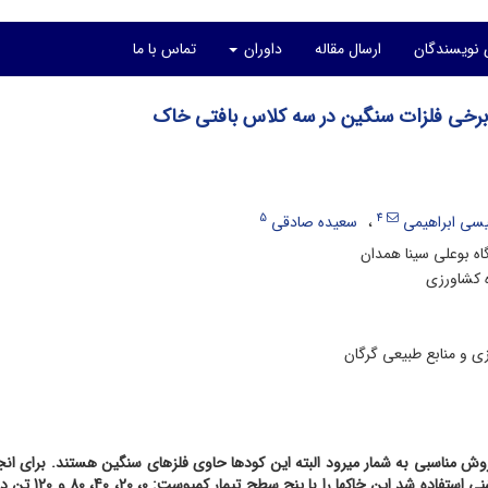
 نویسندگان
ارسال مقاله
داوران
تماس با ما
ی برخی فلزات سنگین در سه کلاس بافتی خاک
5
4
سی ابراهیمی
سعیده صادقی
 بوعلی سینا همدان
ه کشاورزی
 و منابع طبیعی گرگان
ش مناسبی به شمار می­رود البته این کودها حاوی فلزهای سنگین هستند. برای انج
پژوهش، از سه کلاس بافتی خاک شامل رسی، لومی و لوم شنی استفاده 