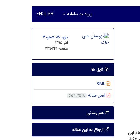
ورود به سامانه
ENGLISH
دوره 30، شماره 3
آذر 1395
صفحه
329-341
فایل ها
XML
اصل مقاله
654.35 K
هم رسانی
ارجاع به این مقاله
ام این
شد این خاک­ها را با پنج سطح تیمار کمپوست: 0، 20، 40، 80 و 120 تن در هکتار