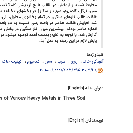
مخلوط شدند و آزمایش در قالب طرح آزمایشی کاملاً تصادفی
مس، نیکل، کادمیوم، سرب و منگنز) در بخش­های مختلف م
غلظت غالب فلزهای سنگین در تمام بخش­های محلول، آلی،
شد. افزایش غلظت عناصر در بافت رسی نسبت به دو بافت دی
اندازه عناصر بودند. بیشترین میزان فلز سنگین در بخش م
گزارش شد. با توجه به نتایج بدست آمده توصیه می­شود در
پایش لازم در این زمینه به عمل آید.
کلیدواژه‌ها
آلودگی خاک
روی
سرب
مس
کادمیوم
کیفیت خاک
20.1001.1.22287124.1395.30.3.9.8
عنوان مقاله
[English]
s of Various Heavy Metals in Three Soil
نویسندگان
[English]