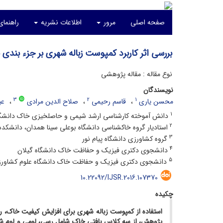
صفحه اصلی
مرور
اطلاعات نشریه
راهنمای
بررسی اثر کاربرد کمپوست زباله شهری بر جزء بند
نوع مقاله : مقاله پژوهشی
نویسندگان
3
2
1
محسن یاری
قاسم رحیمی
صلاح الدین مرادی
عی
1
دانش آموخته کارشناسی ارشد شیمی و حاصلخیزی خاک دانشگاه
2
استادیار گروه خاکشناسی دانشگاه بوعلی سینا همدان، دانشکد
3
گروه کشاورزی دانشگاه پیام نور
4
دانشجوی دکتری فیزیک و حفاظت خاک دانشگاه گیلان
5
دانشجوی دکتری فیزیک و حفاظت خاک دانشگاه علوم کشاورزی
10.22092/IJSR.2016.107370
چکیده
استفاده از کمپوست زباله شهری برای افزایش کیفیت خاک، رو