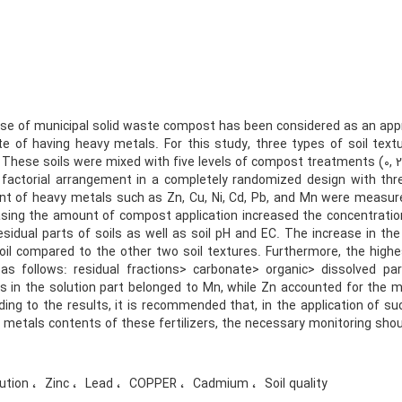
se of municipal solid waste compost has been considered as an appr
ite of having heavy metals. For this study, three types of soil text
 These soils were mixed with five levels of compost treatments (0, 2
 factorial arrangement in a completely randomized design with thr
nt of heavy metals such as Zn, Cu, Ni, Cd, Pb, and Mn were measur
asing the amount of compost application increased the concentration 
esidual parts of soils as well as soil pH and EC. The increase in t
soil compared to the other two soil textures. Furthermore, the hig
as follows: residual fractions> carbonate> organic> dissolved p
s in the solution part belonged to Mn, while Zn accounted for the
ding to the results, it is recommended that, in the application of su
 metals contents of these fertilizers, the necessary monitoring sho
lution
Zinc
Lead
COPPER
Cadmium
Soil quality