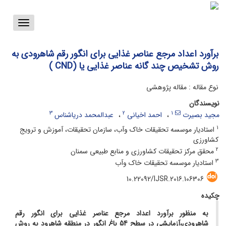
Toggle
vigation
برآورد اعداد مرجع عناصر غذایی برای انگور رقم شاهرودی به
روش تشخیص چند گانه عناصر غذایی یا (CND )
نوع مقاله : مقاله پژوهشی
نویسندگان
3
2
1
مجید بصیرت
احمد اخیانی
عبدالمحمد دریاشناس
1
استادیار موسسه تحقیقات خاک وآب، سازمان تحقیقات، آموزش و ترویج
کشاورزی
2
محقق مرکز تحقیقات کشاورزی و منابع طبیعی سمنان
3
استادیار موسسه تحقیقات خاک وآب
10.22092/IJSR.2016.106306
چکیده
به منظور برآورد اعداد مرجع عناصر غذایی برای انگور رقم
شاهرودی،
آزمایشی در سطح 54 باغ انگور در منطقه شاهرود به روش