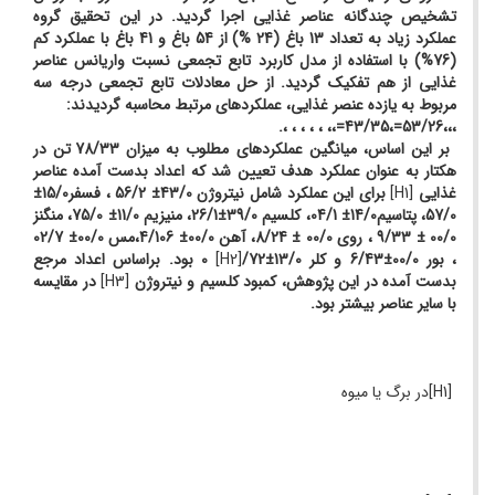
تشخیص چندگانه عناصر غذایی اجرا گردید. در این تحقیق گروه
عملکرد زیاد به تعداد 13 باغ (24 %) از 54 باغ و 41 باغ با عملکرد کم
(76%) با استفاده از مدل کاربرد تابع تجمعی نسبت واریانس عناصر
غذایی از هم تفکیک گردید. از حل معادلات تابع تجمعی درجه سه
مربوط به یازده عنصر غذایی، عملکردهای مرتبط محاسبه گردیدند:
.
،
،
،
،
،
،
،
،43/35=
،53/26=
،
،
بر این اساس، میانگین عملکرد­های مطلوب به میزان 78/33 تن در
هکتار به عنوان عملکرد هدف تعیین شد که اعداد بدست آمده عناصر
غذایی
[H1]
برای این عملکرد شامل نیتروژن 43/0± 56/2 ، فسفر15/0±
57/0، پتاسیم14/0± 04/1، کلسیم 39/0±26/1، منیزیم 11/0± 75/0، منگنز
00/0 ± 9/33 ، روی 00/0 ± 8/24، آهن 00/0± 4/106،مس 00/0± 02/7
، بور 00/0±6/43 و کلر 13/0±72/
[H2]
0 بود. براساس اعداد مرجع
بدست آمده در این پژوهش، کمبود کلسیم و نیتروژن
[H3]
در مقایسه
با سایر عناصر بیشتر بود.
[H1]در برگ یا میوه