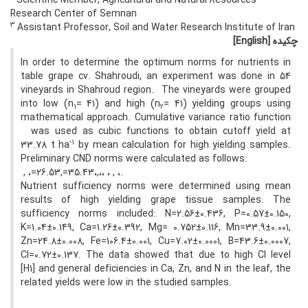
Scientific Member, Agricultural and Natural Resources
Research Center of Semnan
3
Assistant Professor, Soil and Water Research Institute of Iran
چکیده
[English]
In order to determine the optimum norms for nutrients in
table grape cv. Shahroudi, an experiment was done in 54
vineyards in Shahroud region. The vineyards were grouped
into low (n
= 41) and high (n
= 41) yielding groups using
1
2
mathematical approach. Cumulative variance ratio function
was used as cubic functions to obtain cutoff yield at
-1
33.78 t ha
by mean calculation for high yielding samples.
Preliminary CND norms were calculated as follows:
, ،=26.53,=35.43،,،، ، , ،.
Nutrient sufficiency norms were determined using mean
results of high yielding grape tissue samples. The
sufficiency norms included: N=2.56±0.436, P=0.57±0.150,
K=1.04±0.149, Ca=1.26±0.392, Mg= 0.752±0.116, Mn=33.9±0.001,
Zn=24.8±0.008, Fe=106.4±0.001, Cu=7.02±0.0001, B=43.6±0.0007,
Cl=0.72±0.137. The data showed that due to high Cl level
[H1] and general deficiencies in Ca, Zn, and N in the leaf, the
related yields were low in the studied samples.