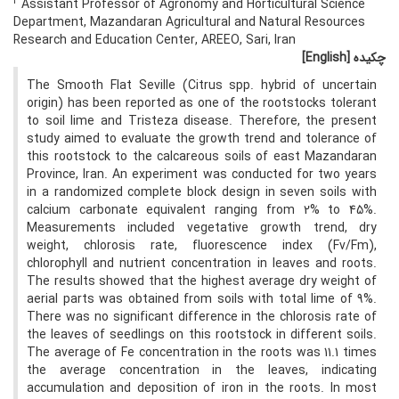
2
Assistant Professor of Agronomy and Horticultural Science
Department, Mazandaran Agricultural and Natural Resources
Research and Education Center, AREEO, Sari, Iran
چکیده
[English]
The Smooth Flat Seville (Citrus spp. hybrid of uncertain
origin) has been reported as one of the rootstocks tolerant
to soil lime and Tristeza disease. Therefore, the present
study aimed to evaluate the growth trend and tolerance of
this rootstock to the calcareous soils of east Mazandaran
Province, Iran. An experiment was conducted for two years
in a randomized complete block design in seven soils with
calcium carbonate equivalent ranging from 2% to 45%.
Measurements included vegetative growth trend, dry
weight, chlorosis rate, fluorescence index (Fv/Fm),
chlorophyll and nutrient concentration in leaves and roots.
The results showed that the highest average dry weight of
aerial parts was obtained from soils with total lime of 9%.
There was no significant difference in the chlorosis rate of
the leaves of seedlings on this rootstock in different soils.
The average of Fe concentration in the roots was 11.1 times
the average concentration in the leaves, indicating
accumulation and deposition of iron in the roots. In most