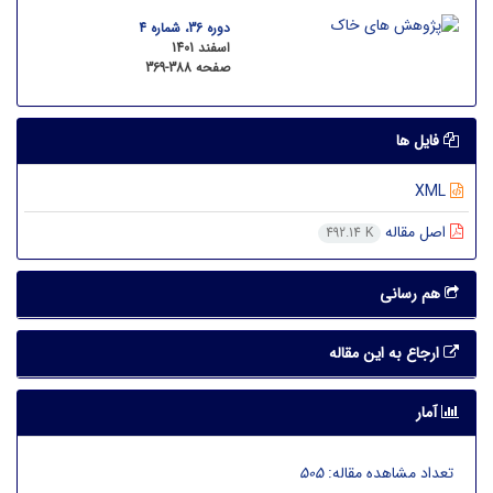
دوره 36، شماره 4
اسفند 1401
صفحه
369-388
فایل ها
XML
اصل مقاله
492.14 K
هم رسانی
ارجاع به این مقاله
آمار
تعداد مشاهده مقاله:
505