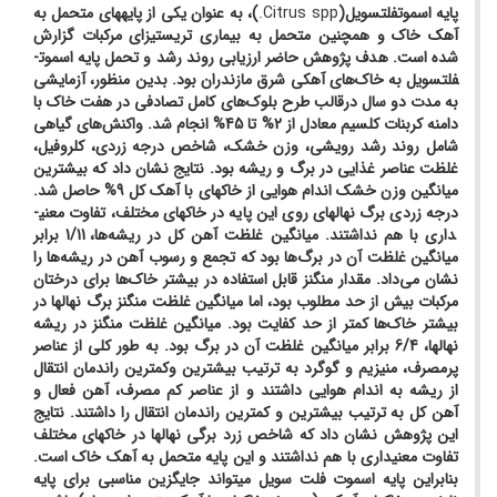
پایه اسموت­فلت­سویل(
Citrus spp.
)، به عنوان یکی از پایه­های متحمل به
آهک خاک و همچنین متحمل به بیماری تریستیزای مرکبات گزارش
شده است. هدف پژوهش حاضر ارزیابی روند رشد و تحمل پایه اسموت­
فلت­سویل به خاک‌های آهکی شرق مازندران بود. بدین منظور، آزمایشی
به مدت دو سال درقالب طرح بلوک‌های کامل تصادفی در هفت خاک با
دامنه کربنات کلسیم معادل از 2% تا 45% انجام شد. واکنش‌های گیاهی
شامل روند رشد رویشی، وزن خشک، شاخص‌ درجه زردی، کلروفیل،
غلظت عناصر غذایی در برگ و ریشه بود. نتایج نشان داد که بیشترین
میانگین وزن خشک اندام هوایی از خاک­های با آهک کل 9% حاصل شد.
درجه زردی برگ نهال­های روی این پایه در خاک­های مختلف، تفاوت معنی­
داری با هم نداشتند. میانگین غلظت آهن کل در ریشه‌ها، 1/11 برابر
میانگین غلظت آن در برگ‌ها بود که تجمع و رسوب آهن در ریشه‌ها را
نشان می‌داد. مقدار منگنز قابل استفاده در بیشتر خاک‌ها برای درختان
مرکبات بیش از حد مطلوب بود، اما میانگین غلظت منگنز برگ نهال­ها در
بیشتر خاک‌ها کمتر از حد کفایت بود. میانگین غلظت منگنز در ریشه
نهال­ها، 6/4 برابر میانگین غلظت آن در برگ بود. به طور کلی از عناصر
پرمصرف، منیزیم و گوگرد به ترتیب بیشترین وکمترین راندمان انتقال
از ریشه به اندام هوایی داشتند و از عناصر کم مصرف، آهن فعال و
آهن کل به ترتیب بیشترین و کمترین راندمان انتقال را داشتند. نتایج
این پژوهش نشان داد که شاخص زرد برگی نهال­ها در خاک­های مختلف
تفاوت معنی­داری با هم نداشتند و این پایه متحمل به آهک خاک است.
بنابراین پایه اسموت فلت سویل می­تواند جایگزین مناسبی برای پایه