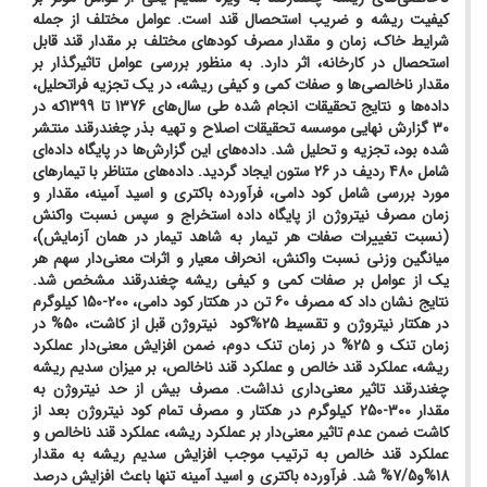
کیفیت ریشه و ضریب استحصال قند است. عوامل مختلف از جمله
شرایط خاک، زمان و مقدار مصرف کودهای مختلف بر مقدار قند قابل
استحصال در کارخانه، اثر دارد. به منظور بررسی عوامل تاثیرگذار بر
مقدار ناخالصی‌ها و صفات کمی و کیفی ریشه، در یک تجزیه فراتحلیل،
داده‌ها و نتایج تحقیقات انجام شده طی سال‌های 1376 تا 1399که در
30 گزارش نهایی موسسه تحقیقات اصلاح و تهیه بذر چغندرقند منتشر
شده بود، تجزیه و تحلیل شد. داده‌های این گزارش‌ها در پایگاه داده‌ای
شامل 480 ردیف در 26 ستون ایجاد گردید. داده‌های متناظر با تیمارهای
مورد بررسی شامل کود دامی، فرآورده باکتری و اسید آمینه، مقدار و
زمان مصرف نیتروژن از پایگاه داده استخراج و سپس نسبت واکنش
(نسبت تغییرات صفات هر تیمار به شاهد تیمار در همان آزمایش)،
میانگین وزنی نسبت واکنش، انحراف معیار و اثرات معنی‌دار سهم هر
یک از عوامل بر صفات کمی و کیفی ریشه چغندرقند مشخص شد.
نتایج نشان داد که مصرف 60 تن در هکتار کود دامی، 200-150 کیلوگرم
در هکتار نیتروژن و تقسیط 25%کود نیتروژن قبل از کاشت، 50% در
زمان تنک و 25% در زمان تنک دوم، ضمن افزایش معنی‌دار عملکرد
ریشه، عملکرد قند خالص و عملکرد قند ناخالص، بر میزان سدیم ریشه
چغندرقند تاثیر معنی‌داری نداشت. مصرف بیش از حد نیتروژن به
مقدار 300-250 کیلوگرم در هکتار و مصرف تمام کود نیتروژن بعد از
کاشت ضمن عدم تاثیر‌ معنی‌دار بر عملکرد ریشه، عملکرد قند ناخالص و
عملکرد قند خالص به ترتیب موجب افزایش سدیم ریشه به مقدار
18%و7/5% شد. فرآورده باکتری و اسید آمینه تنها باعث افزایش درصد