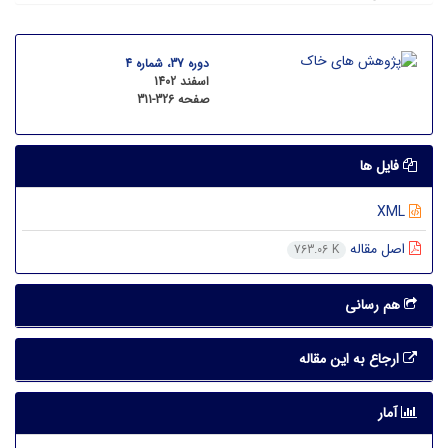
دوره 37، شماره 4
اسفند 1402
صفحه
311-326
فایل ها
XML
اصل مقاله
763.06 K
هم رسانی
ارجاع به این مقاله
آمار