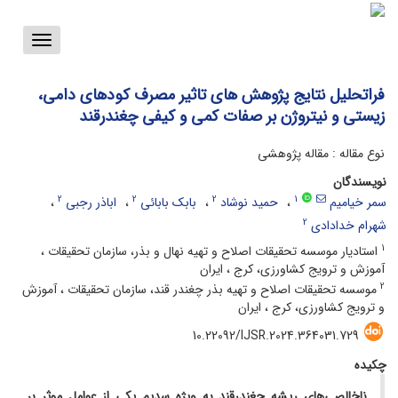
Toggle
vigation
فراتحلیل نتایج پژوهش های تاثیر مصرف کودهای دامی،
زیستی و نیتروژن بر صفات کمی و کیفی چغندرقند
نوع مقاله : مقاله پژوهشی
نویسندگان
2
2
2
1
سمر خیامیم
حمید نوشاد
بابک بابائی
اباذر رجبی
2
شهرام خدادادی
1
استادیار موسسه تحقیقات اصلاح و تهیه نهال و بذر، سازمان تحقیقات ،
آموزش و ترویج کشاورزی، کرج ، ایران
2
موسسه تحقیقات اصلاح و تهیه بذر چغندر قند، سازمان تحقیقات ، آموزش
و ترویج کشاورزی، کرج ، ایران
10.22092/IJSR.2024.364031.729
چکیده
ناخالصی‌های ریشه چغندرقند به ویژه سدیم یکی از عوامل موثر بر