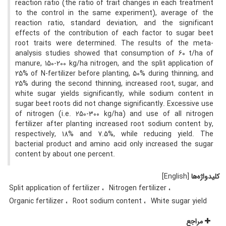
reaction ratio (the ratio of trait changes in each treatment
to the control in the same experiment), average of the
reaction ratio, standard deviation, and the significant
effects of the contribution of each factor to sugar beet
root traits were determined. The results of the meta-
analysis studies showed that consumption of 60 t/ha of
manure, 150-200 kg/ha nitrogen, and the split application of
25% of N-fertilizer before planting, 50% during thinning, and
25% during the second thinning, increased root, sugar, and
white sugar yields significantly, while sodium content in
sugar beet roots did not change significantly. Excessive use
of nitrogen (i.e. 250-300 kg/ha) and use of all nitrogen
fertilizer after planting increased root sodium content by,
respectively, 18% and 7.5%, while reducing yield. The
bacterial product and amino acid only increased the sugar
content by about one percent.
کلیدواژه‌ها
[English]
Split application of fertilizer
Nitrogen fertilizer
Organic fertilizer
Root sodium content
White sugar yield
مراجع