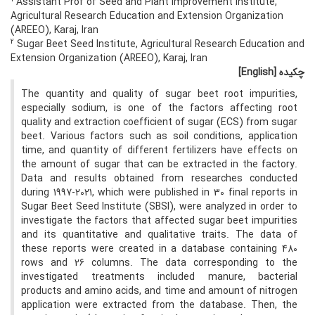
Assistant Prof of Seed and Plant Improvement Institute,
Agricultural Research Education and Extension Organization
(AREEO), Karaj, Iran
2
Sugar Beet Seed Institute, Agricultural Research Education and
Extension Organization (AREEO), Karaj, Iran
چکیده
[English]
The quantity and quality of sugar beet root impurities,
especially sodium, is one of the factors affecting root
quality and extraction coefficient of sugar (ECS) from sugar
beet. Various factors such as soil conditions, application
time, and quantity of different fertilizers have effects on
the amount of sugar that can be extracted in the factory.
Data and results obtained from researches conducted
during 1997-2021, which were published in 30 final reports in
Sugar Beet Seed Institute (SBSI), were analyzed in order to
investigate the factors that affected sugar beet impurities
and its quantitative and qualitative traits. The data of
these reports were created in a database containing 480
rows and 26 columns. The data corresponding to the
investigated treatments included manure, bacterial
products and amino acids, and time and amount of nitrogen
application were extracted from the database. Then, the