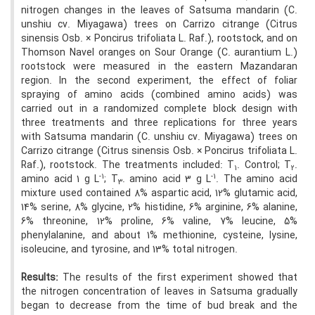
nitrogen changes in the leaves of Satsuma mandarin (C.
unshiu cv. Miyagawa) trees on Carrizo citrange (Citrus
sinensis Osb. × Poncirus trifoliata L. Raf.), rootstock, and on
Thomson Navel oranges on Sour Orange (C. aurantium L.)
rootstock were measured in the eastern Mazandaran
region. In the second experiment, the effect of foliar
spraying of amino acids (combined amino acids) was
carried out in a randomized complete block design with
three treatments and three replications for three years
with Satsuma mandarin (C. unshiu cv. Miyagawa) trees on
Carrizo citrange (Citrus sinensis Osb. × Poncirus trifoliata L.
Raf.), rootstock. The treatments included: T
. Control; T
.
1
2
-1
-1
amino acid 1 g L
; T
. amino acid 3 g L
. The amino acid
3
mixture used contained 8% aspartic acid, 12% glutamic acid,
14% serine, 8% glycine, 2% histidine, 6% arginine, 6% alanine,
6% threonine, 12% proline, 6% valine, 7% leucine, 5%
phenylalanine, and about 1% methionine, cysteine, lysine,
isoleucine, and tyrosine, and 13% total nitrogen.
Results:
The results of the first experiment showed that
the nitrogen concentration of leaves in Satsuma gradually
began to decrease from the time of bud break and the