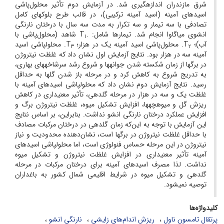
شرق مازندران اندازه­گیری شد. در آزمایش دوم تأثیر محلول‌پاشی
اسیدهای آمینه (اسید آمینه ترکیبی)، در قالب طرح بلوک­های کامل
تصادفی با سه تیمار و سه تکرار به مدت سه سال با درختان نارنگی
انشوی میاگاوا انجام شد. تیمارها شامل: .T
شاهد (محلول‌پاشی با
1
آب)؛ T
. محلول‌پاشی اسید آمینه یک در هزار؛ T
. محلول­پاشی اسید
3
2
آمینه سه در هزار بود. نتایج آزمایش اول نشان داد که غلظت نیتروژن
در برگ­ها از زمان شکسته شدن جوانه­ها و شروع رشد سرشاخه­های بهاری،
به تدریج شروع به کاهش کرد و در مرحله باز شدن گل­ها به حداقل
رسید. نتایج آزمایش دوم نشان داد که محلول­پاشی اسیدهای آمینه با
غلظت یک و سه در هزار در مرحله گلدهی، تأثیر معنی­داری در کاهش
ریزش گل و میوه­چه­ها، افزایش تشکیل میوه، غلظت نیتروژن برگ و
افزایش عملکرد درختان نارنگی انشو نداشت. بنابراین، بر اساس نتایج
این آزمایش با توجه به این‌که زمان گلدهی در درختان مرکبات مصادف
با حداقل غلظت نیتروژن در برگ­ها است، نشان‌دهنده محدودیت و نیاز
نیتروژن در این مرحله حساس فنولوژی است، اما محلول­پاشی اسیدهای
آمینه تأثیر معنی­داری در افزایش غلظت نیتروژن و تشکیل میوه
نداشت. لذا مصرف اسیدهای آمینه برای درختان مرکبات در مرحله
گلدهی و تشکیل میوه در شرایط اقلیمی شمال کشور به باغ­داران
توصیه نمی­شود.
کلیدواژه‌ها
پرتقال تامسون ناول
ریزش اندام‌های زایشی
نارنگی انشو