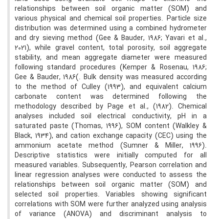
relationships between soil organic matter (SOM) and
various physical and chemical soil properties. Particle size
distribution was determined using a combined hydrometer
and dry sieving method (Gee & Bauder, 1986; Yavari et al.,
2021), while gravel content, total porosity, soil aggregate
stability, and mean aggregate diameter were measured
following standard procedures (Kemper & Rosenau, 1986;
Gee & Bauder, 1986(. Bulk density was measured according
to the method of Culley (1993), and equivalent calcium
carbonate content was determined following the
methodology described by Page et al., (1982). Chemical
analyses included soil electrical conductivity, pH in a
saturated paste (Thomas, 1996), SOM content (Walkley &
Black, 1934), and cation exchange capacity (CEC) using the
ammonium acetate method (Sumner & Miller, 1996).
Descriptive statistics were initially computed for all
measured variables. Subsequently, Pearson correlation and
linear regression analyses were conducted to assess the
relationships between soil organic matter (SOM) and
selected soil properties. Variables showing significant
correlations with SOM were further analyzed using analysis
of variance (ANOVA) and discriminant analysis to