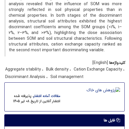
analysis revealed that the influence of SOM was more
strongly reflected in soil physical properties than in
chemical properties. In both stages of the discriminant
analysis, structural soil attributes exhibited the highest
discriminant coefficients among the SOM groups (<1%, 1–
2%, 2–3%, and >3%), highlighting the close association
between SOM and soil structural characteristics. Following
structural attributes, cation exchange capacity ranked as
the second most important discriminating variable.
کلیدواژه‌ها
[English]
Aggregate stability
Bulk density
Cation Exchange Capacity
Discriminant Analysis
Soil management
مقالات آماده انتشار
، پذیرفته شده
انتشار آنلاین از تاریخ 08 تیر 1405
فایل ها