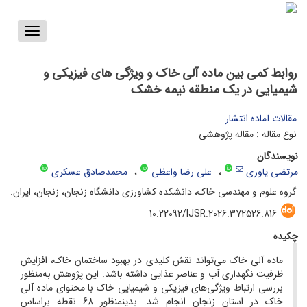
Toggle
vigation
روابط کمی بین ماده آلی خاک و ویژگی‏ های فیزیکی و
شیمیایی در یک منطقه ‏نیمه‏ خشک
مقالات آماده انتشار
نوع مقاله : مقاله پژوهشی
نویسندگان
مرتضی یاوری
علی‏‏ رضا واعظی
محمدصادق عسکری
گروه علوم و مهندسی خاک، دانشکده کشاورزی دانشگاه زنجان، زنجان، ایران.
10.22092/IJSR.2026.372526.816
چکیده
ماده آلی خاک می‌تواند نقش کلیدی در بهبود ساختمان خاک، افزایش
ظرفیت نگهداری آب و عناصر غذایی داشته باشد. این پژوهش به‌منظور
بررسی ارتباط ویژگی‌های فیزیکی و شیمیایی خاک با محتوای ماده آلی
خاک در استان زنجان انجام شد. بدین‏منظور 68 نقطه براساس