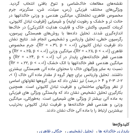
نقشه‌های مطالعات خاک‌شناسی و تنوع بافتی انتخاب گردید.
ویژگی‌های مختلف فیزیکی (رس، سیلت، شن، سنگریزه، جرم
مخصوص ظاهری، تخلخل‏کل، میانگین هندسی و وزنی خاک‏دانه‏ها در
حالت تر و خشک و رطوبت اولیه) و شیمیایی (ظرفیت تبادل کاتیونی،
کربنات کلسیم، واکنش خاک و قابلیت هدایت الکتریکی) در خاک‌ها
اندازه‌گیری شدند. تحلیل داده‌ها با روش‌های همبستگی پیرسون،
رگرسیون خطی، تحلیل واریانس و تشخیصی انجام شد. نتایج نشان
داد ظرفیت تبادل کاتیونی (R2 = 0.31, p < 0.01)، جرم مخصوص
ظاهری (R2 = 0.28, p < 0.01)، میانگین وزنی (R2 = 0.25, p < 0.01) و
هندسی قطر خاک‏دانه‌های پایدار در آب (R2 = 0.24, p < 0.01) و
میانگین هندسی قطر خاک‏دانه‏ها با الک خشک (R2 = 0.22, p < 0.01)
نسبت به سایر ویژگی‏های خاک با محتوای ماده آلی همبستگی بیشتری
داشتند. تحلیل واریانس برای چهار گروه از مقدار ماده آلی خاک (1 >،
2-1، 3-2 و 4 < درصد) نیز نشان داد که میان گروه‏ها تفاوت‏های اساسی
از نظر ویژگی‏های ساختمانی و ظرفیت تبادل کاتیونی است. همچنین
بکارگیری تحلیل تشخیص نشان داد که وابستگی ویژگی‏ های فیزیکی
به ماده آلی بیشتر از ویژگی‏ های شیمیایی است. به‌طورکلی، میانگین
وزنی و هندسی قطر خاک‏دانه‌ها و ظرفیت تبادل کاتیونی به‌ترتیب
بیشترین ارتباط را با ماده آلی خاک نشان دادند.
کلیدواژه‌ها
پایداری خاک‏دانه ‏ها
تحلیل تشخیص
چگالی ظاهری