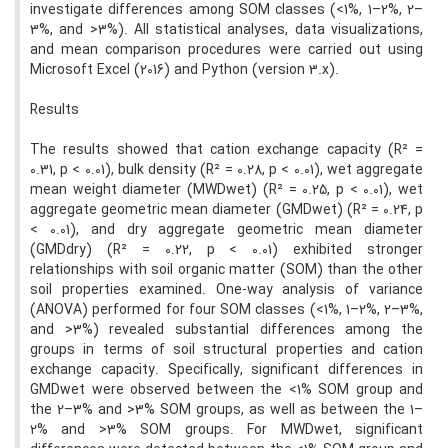
investigate differences among SOM classes (<1%, 1–2%, 2–
3%, and >3%). All statistical analyses, data visualizations,
and mean comparison procedures were carried out using
Microsoft Excel (2016) and Python (version 3.x).
Results
The results showed that cation exchange capacity (R² =
0.31, p < 0.01), bulk density (R² = 0.28, p < 0.01), wet aggregate
mean weight diameter (MWDwet) (R² = 0.25, p < 0.01), wet
aggregate geometric mean diameter (GMDwet) (R² = 0.24, p
< 0.01), and dry aggregate geometric mean diameter
(GMDdry) (R² = 0.22, p < 0.01) exhibited stronger
relationships with soil organic matter (SOM) than the other
soil properties examined. One-way analysis of variance
(ANOVA) performed for four SOM classes (<1%, 1–2%, 2–3%,
and >3%) revealed substantial differences among the
groups in terms of soil structural properties and cation
exchange capacity. Specifically, significant differences in
GMDwet were observed between the <1% SOM group and
the 2–3% and >3% SOM groups, as well as between the 1–
2% and >3% SOM groups. For MWDwet, significant