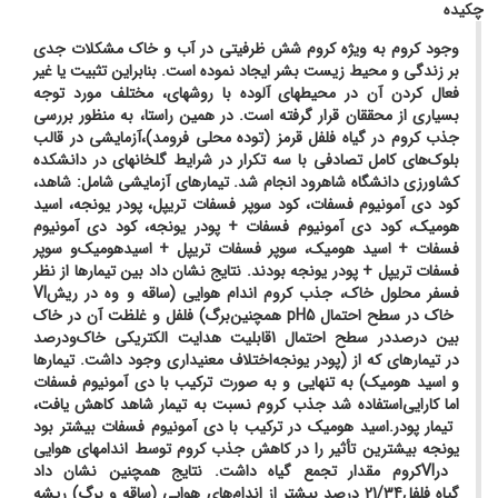
چکیده
وجود کروم به ویژه کروم شش ظرفیتی در آب و خاک مشکلات جدی
بر زندگی و محیط زیست بشر ایجاد نموده است. بنابراین تثبیت یا غیر
فعال کردن آن در محیط­های آلوده با روش­های، مختلف مورد توجه
بسیاری از محققان قرار گرفته است. در همین راستا، به منظور بررسی
جذب
کروم در گیاه فلفل
قرمز (توده محلی فرومد)،
آزمایشی در قالب
بلوک‌های کامل تصادفی با سه تکرار در شرایط گلخانه­ای در دانشکده
کشاورزی دانشگاه شاهرود انجام شد. تیمارهای آزمایشی شامل: شاهد،
کود دی آمونیوم فسفات، کود سوپر فسفات تریپل، پودر یونجه، اسید
هومیک، کود دی آمونیوم فسفات
+
پودر یونجه، کود دی آمونیوم
فسفات + اسید هومیک، سوپر فسفات تریپل + اسیدهومیک
و سوپر
فسفات تریپل + پودر یونجه بودند. نتایج نشان داد بین تیمارها از نظر
فسفر محلول خاک،
جذب
کروم
اندام هوایی (ساقه و
و
ه
در ریش
VI
خاک در سطح احتمال 5
pH
همچنین
برگ) فلفل و غلظت آن در خاک
بین
درصد
در سطح احتمال 1
قابلیت هدایت الکتریکی خاک
و
درصد
در تیمارهای که از (پودر یونجه
اختلاف معنی­داری وجود داشت.
تیمارها
و اسید هومیک) به تنهایی و به صورت ترکیب با دی آمونیوم فسفات
اما کارایی
استفاده شد جذب کروم نسبت به تیمار شاهد کاهش یافت،
تیمار پودر
.
اسید هومیک در ترکیب با دی آمونیوم فسفات بیشتر بود
یونجه بیشترین تأثیر را در کاهش جذب کروم توسط اندام­های هوایی
در
VI
کروم
مقدار تجمع
گیاه داشت. نتایج همچنین نشان داد
گیاه فلفل
21/34 درصد بیشتر از اندام‌های هوایی (ساقه و برگ)
ریشه