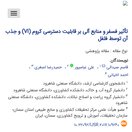
Toggle
vigation
تأثیر فسفر و منابع آلی بر قابلیت دسترسی کروم (VI) و جذب
آن توسط فلفل
نوع مقاله : مقاله پژوهشی
نویسندگان
3
2
1
قاسم صیدالی
علی عباسپور
حمیدرضا اصغری
4
احمد اخیانی
1
دانشجوی کارشناسی ارشد، دانشگاه صنعتی شاهرود
2
دانشیار گروه آب و خاک، دانشکده کشاورزی، دانشگاه صنعتی شاهرود
3
دانشیار گروه زراعت و اصلاح نباتات، دانشکده کشاورزی، دانشگاه صنعتی
شاهرود
4
عضو هیأت ‌علمی مرکز تحقیقات کشاورزی و منابع طبیعی استان سمنان؛
سازمان تخقیقات، آموزش و ترویج کشاورزی، سمنان، ایران
10.22092/IJSR.2017.109260