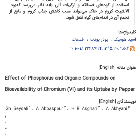
استفاده از کودهای فسفاته و ترکیبات آلی با
به نظر می‌رسد که
بود.
VI
تثبیت کروم در خاک می‌تواند سبب کاهش جذب کروم
و مانع از
تجمع
آن
در اندام‌های گیاه فلفل شود.
کلیدواژه‌ها
اسید هومیک
پودر یونجه
فسفات
20.1001.1.22287124.1395.30.4.5.6
عنوان مقاله
[English]
Effect of Phosphorus and Organic Compounds on
Bioavailability of Chromium (VI) and its Uptake by Pepper
نویسندگان
[English]
1
2
3
4
Gh. Seydali
A. Abbaspour
H. R. Asghari
A. Akhyani
1
2
3
4