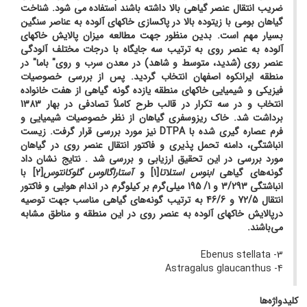
ضریب انتقال عنصر گیاهی بالا داشته باشند استفاده می شود. شناخت
گیاهان بومی با زیتوده بالا در پاکسازی خاکهای آلوده به عناصر سنگین
بسیار مهم است. بدین منظور جهت مطالعه میزان پالایش خاکهای
آلوده به عنصر روی به ترتیب سه جایگاه با درجات مختلف آلودگی
عنصر روی (شدید، متوسط و شاهد) در معدن سرب و روی" باما" در
منطقه ایرانکوه اصفهان انتخاب گردید. پس از بررسی خصوصیات
فیزیکی و شیمیایی خاکهای منطقه یازده گونه گیاهی از هفت خانواده
انتخاب و در سه تکرار در قالب طرح کاملاً تصادفی در بهار 1383
برداشت شد. خاک ریزوسفری گیاهان از نظر خصوصیات شیمیایی و
فرم عصاره گیری شده با DTPA نیز مورد بررسی قرار گرفت. زیست
انباشتگی، دامنه تحمل پذیری و فاکتور انتقال عنصر روی در گیاهان
مورد بررسی در این تحقیق ارزیابی و بررسی شد . نتایج نشان داد
گونه‌های گیاهی
ا
بنوس استلاتا
[1] و
آستاراگالوس گلوکانتوس
[2] با
انباشتگی 3/293 و 1/ 195 میلی‌گرم بر کیلوگرم در اندام هوایی و فاکتور
انتقال 72/5 و 46/6 به ترتیب گونه‌های گیاهی مناسب جهت توصیه
درپالایش خاکهای آلوده به عنصر روی در این منطقه و مناطق مشابه
می‌باشند.
3- Ebenus stellata
4- Astragalus glaucanthus
کلیدواژه‌ها