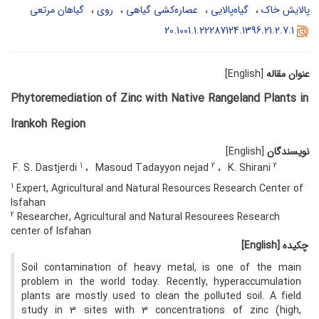
پالایش خاک
گیاه‌پالایی
عصاره‌کشی گیاهی
روی
گیاهان مرتعی
20.1001.1.22287124.1396.21.2.7.1
عنوان مقاله
[English]
Phytoremediation of Zinc with Native Rangeland Plants in
Irankoh Region
نویسندگان
[English]
1
2
2
F. S. Dastjerdi
Masoud Tadayyon nejad
K. Shirani
1
Expert, Agricultural and Natural Resources Research Center of
Isfahan
2
Researcher, Agricultural and Natural Resourees Research
center of Isfahan
چکیده
[English]
Soil contamination of heavy metal, is one of the main
problem in the world today. Recently, hyperaccumulation
plants are mostly used to clean the polluted soil. A field
study in 3 sites with 3 concentrations of zinc (high,