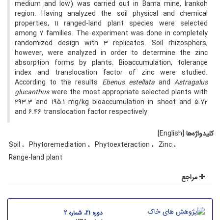
medium and low) was carried out in Bama mine, Irankoh
region. Having analyzed the soil physical and chemical
properties, 11 ranged-land plant species were selected
among 7 families. The experiment was done in completely
randomized design with 3 replicates. Soil rhizosphers,
however, were analyzed in order to determine the zinc
absorption forms by plants. Bioaccumulation, tolerance
index and translocation factor of zinc were studied.
According to the results
Ebenus estellata
and
Astragalus
glucanthus
were the most appropriate selected plants with
293.3 and 195.1 mg/kg bioaccumulation in shoot and 5.72
and 6.46 translocation factor respectively
کلیدواژه‌ها
[English]
Soil
Phytoremediation
Phytoexteraction
Zinc
Range-land plant
مراجع
دوره 21، شماره 2