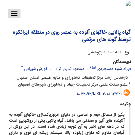
Toggle
vigation
گیاه پالایی خاکهای آلوده به عنصر روی در منطقه ایرانکوه
توسط گونه های مرتعی
نوع مقاله : مقاله پژوهشی
نویسندگان
2
2
1
فرزاد شنبه‌ دستجردی
مسعود تدین نژاد
کورش شیرانی
1
کارشناس ارشد مرکز تحقیقات کشاورزی و منابع طبیعی استان اصفهان
2
عضو هیئت علمی مرکز تحقیقات جهاد و کشاورزی شهرستان اصفهان
10.22092/IJSR.2018.127121
چکیده
یکی از مسائل مهم و اساسی در دنیای امروزپاکسازی خاکهای آلوده به
آلاینده های آلی و معدنی می باشد. گیاه پالایی یکی از روشهایی است
که در دهه های اخیر به آن توجه زیادی شده است. در این روش از
گیاهان مقاوم که دارای زیتوده بالا، سیستم ریشه ای قوی و دارای