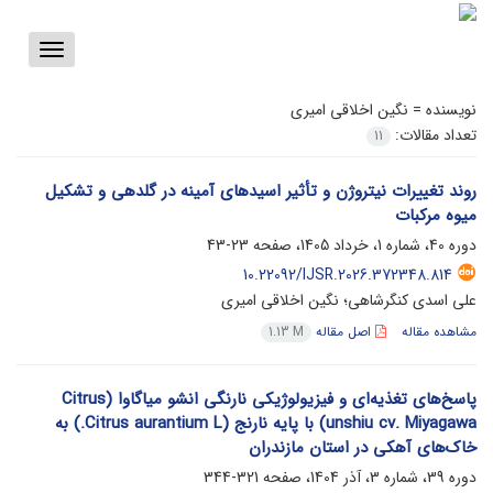
Toggle
vigation
نویسنده =
نگین اخلاقی امیری
تعداد مقالات:
11
روند تغییرات نیتروژن و تأثیر اسیدهای آمینه در گلدهی و تشکیل
میوه مرکبات
دوره 40، شماره 1، خرداد 1405، صفحه
23-43
10.22092/IJSR.2026.372348.814
علی اسدی کنگرشاهی؛ نگین اخلاقی امیری
مشاهده مقاله
اصل مقاله
1.13 M
پاسخ‌های تغذیه‌ای و فیزیولوژیکی نارنگی انشو میاگاوا (Citrus
unshiu cv. Miyagawa) با پایه نارنج (Citrus aurantium L.) به
خاک‌های آهکی در استان مازندران
دوره 39، شماره 3، آذر 1404، صفحه
321-344