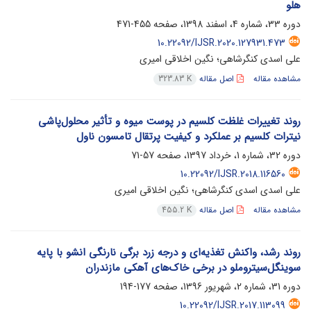
هلو
دوره 33، شماره 4، اسفند 1398، صفحه
455-471
10.22092/IJSR.2020.127931.473
علی اسدی کنگرشاهی؛ نگین اخلاقی امیری
مشاهده مقاله
اصل مقاله
323.83 K
روند تغییرات غلظت کلسیم در پوست میوه و تأثیر محلول‌پاشی
نیترات کلسیم بر عملکرد و کیفیت پرتقال تامسون ناول
دوره 32، شماره 1، خرداد 1397، صفحه
57-71
10.22092/IJSR.2018.116560
علی اسدی اسدی کنگرشاهی؛ نگین اخلاقی امیری
مشاهده مقاله
اصل مقاله
455.2 K
روند رشد، واکنش تغذیه‌ای و درجه زرد برگی نارنگی انشو با پایه
سوینگل‌سیتروملو در برخی خاک‌های آهکی مازندران
دوره 31، شماره 2، شهریور 1396، صفحه
177-194
10.22092/IJSR.2017.113099